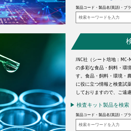
製品コード・製品名(英語)・ブ
検
索
キ
ー
ワ
ー
ド
を
JNC社（シート培地：MC-
入
力
の多彩な食品・飼料・環
す。食品・飼料・環境・
に役に立つ情報と検査試
しておりますので、ご遠
検査キット製品を検索
製品コード・製品名(英語)・ブ
検
索