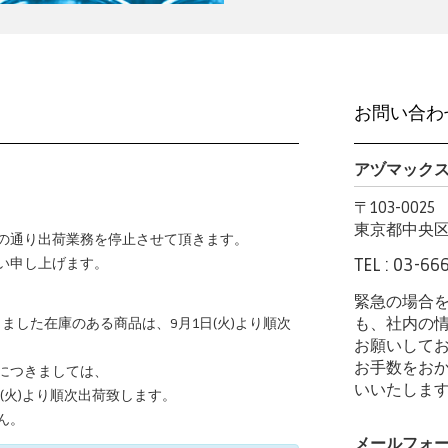
キ
ー
ワ
ー
ド
を
お問い合わ
入
力
アヅマックス
〒103-0025
東京都中央区日
の通り出荷業務を停止させて頂きます。
TEL : 03-66
い申し上げます。
緊急の場合
も、社内の
頂きました在庫のある商品は、9月1日(火)より順次
お願いして
お手数をお
につきましては、
いいたしま
日(火)より順次出荷致します。
ん。
メールフォ