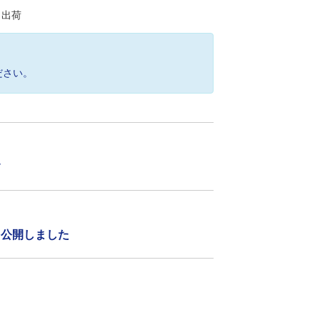
）出荷
ださい。
す
グを公開しました